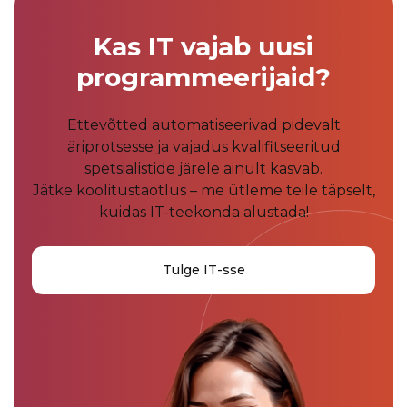
Kas IT vajab uusi
programmeerijaid?
Ettevõtted automatiseerivad pidevalt
äriprotsesse ja vajadus kvalifitseeritud
spetsialistide järele ainult kasvab.
Jätke koolitustaotlus – me ütleme teile täpselt,
kuidas IT-teekonda alustada!
Tulge IT-sse