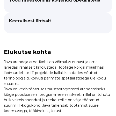
Tööd meeskonnas kogenud õpetajatega
Keerulisest lihtsalt
Elukutse kohta
Java arendaja ametikoht on võimalus ennast ja oma
lähedasi rahaliselt kindlustada. Töötage kõikjal maailmas
läbimurdeliste IT-projektide kallal, kasutades nõutud
tehnoloogiaid, kõrvuti parimate spetsialistidega üle kogu
maailma.
Java on veebitööstuses taustaprogrammi arendamiseks
kõige populaarsem programmeerimiskeel, millel on tohutu
hulk valmislahendusi ja teeke, mille on välja töötanud
suurim IT-kogukond. Java tähendab töötamist suure
koormusega, töökindlust, kiirust