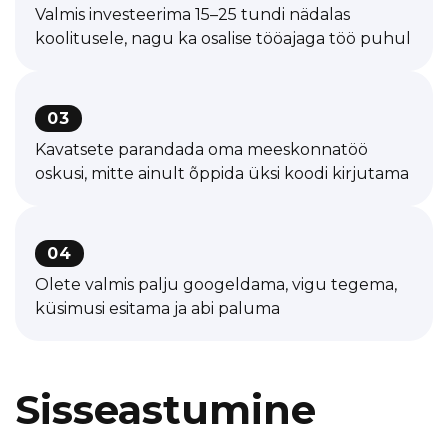
Valmis investeerima 15–25 tundi nädalas
koolitusele, nagu ka osalise tööajaga töö puhul
03
Kavatsete parandada oma meeskonnatöö
oskusi, mitte ainult õppida üksi koodi kirjutama
04
Olete valmis palju googeldama, vigu tegema,
küsimusi esitama ja abi paluma
Sisseastumine