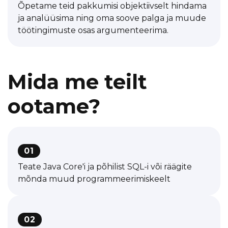
Õpetame teid pakkumisi objektiivselt hindama
ja analüüsima ning oma soove palga ja muude
töötingimuste osas argumenteerima.
Mida me teilt
ootame?
01
Teate Java Core'i ja põhilist SQL-i või räägite
mõnda muud programmeerimiskeelt
02