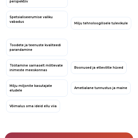
perspektiiv
Spetsialiseerumise valiku
vabadus
Mõju tehnoloogilisele tulevikule
Toodete ja teenuste kvaliteedi
parandamine
Töötamine sarnaselt mõtlevate
Boonused ja ettevõtte hüved
inimeste meeskonnas
Mõju miljonite kasutajate
Ametialane tunnustus ja maine
eludele
Võimalus oma ideid ellu viia