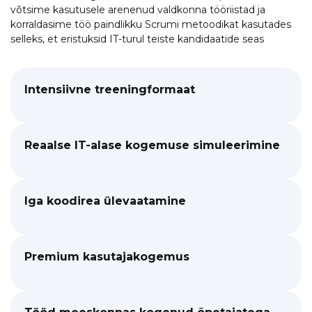
võtsime kasutusele arenenud valdkonna tööriistad ja
korraldasime töö paindlikku Scrumi metoodikat kasutades
selleks, et eristuksid IT-turul teiste kandidaatide seas
Intensiivne treeningformaat
Reaalse IT-alase kogemuse simuleerimine
Iga koodirea ülevaatamine
Premium kasutajakogemus