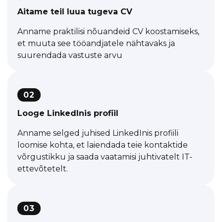
Hibernate seanss, esimese/teise taseme
Spring Web: Kontroller, RequestMapping,
Aitame teil luua tugeva CV
vahemälu, Spring @Cacheable.
ResponseBody, RequestBody,
RequestParam, Postman
@Transactional, isolatsioon, levitamine,
Anname praktilisi nõuandeid CV koostamiseks,
Springi proksid.
Spring Web: REST API, Validatsioon,
et muuta see tööandjatele nähtavaks ja
ExceptionHandler, HttpServletRequest,
HQL, laisk hankimine, N+1 probleem.
suurendada vastuste arvu
HttpServletResponse, MultipartFile
Introduktsioon NoSQL: Redis, Mongo,
Spring Edasijõudnud: @Scheduled,
Cassandra, Elastic.
@Async, @EventListener, sündmuspõhine
02
arhitektuur
Edasijõudnud Unit-testimine
Looge LinkedInis profiil
Anname selged juhised LinkedInis profiili
loomise kohta, et laiendada teie kontaktide
võrgustikku ja saada vaatamisi juhtivatelt IT-
ettevõtetelt.
03