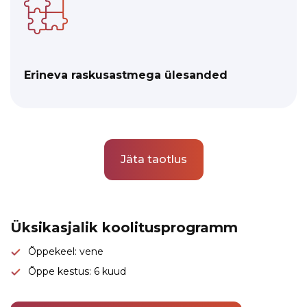
Erineva raskusastmega ülesanded
Jäta taotlus
Link to this page location:
#program
Üksikasjalik koolitusprogramm
Õppekeel: vene
Õppe kestus: 6 kuud