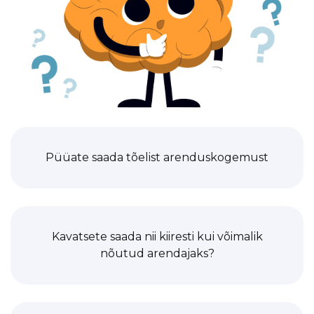
Püüate saada tõelist arenduskogemust
Kavatsete saada nii kiiresti kui võimalik
nõutud arendajaks?