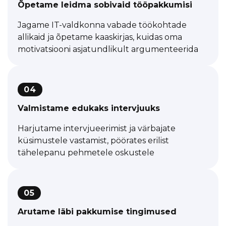
Õpetame leidma sobivaid tööpakkumisi
Jagame IT-valdkonna vabade töökohtade
allikaid ja õpetame kaaskirjas, kuidas oma
motivatsiooni asjatundlikult argumenteerida
04
Valmistame edukaks intervjuuks
Harjutame intervjueerimist ja värbajate
küsimustele vastamist, pöörates erilist
tähelepanu pehmetele oskustele
05
Arutame läbi pakkumise tingimused