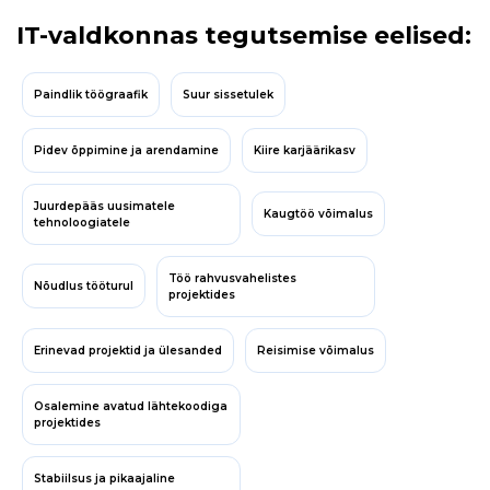
IT-valdkonnas tegutsemise eelised:
Paindlik töögraafik
Suur sissetulek
Pidev õppimine ja arendamine
Kiire karjäärikasv
Juurdepääs uusimatele
Kaugtöö võimalus
tehnoloogiatele
Töö rahvusvahelistes
Nõudlus tööturul
projektides
Erinevad projektid ja ülesanded
Reisimise võimalus
Osalemine avatud lähtekoodiga
projektides
Stabiilsus ja pikaajaline