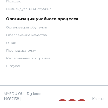
Психолог
Индивидуальный коучинг
Организация учебного процесса
Организация обучения
Обеспечение качества
О нас
Преподавателям
Реферальная программа
E-myedu
MYEDU OÜ | Rg-kood
L.
14682138 |
Koidula
EE327700771003862613
38,