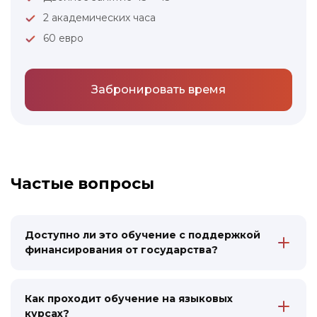
2 академических часа
60 евро
Забронировать время
Link to this page location:
#faq
Частые вопросы
Доступно ли это обучение с поддержкой
финансирования от государства?
Да, мы сотрудничаем с различными
государственными программами, в рамках
которых разным категориям заявителей
Как проходит обучение на языковых
доступно финансирование обучения,
курсах?